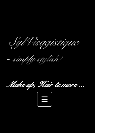
SylVisagistique
-
simply stylish!
Make up, Hair & more ...